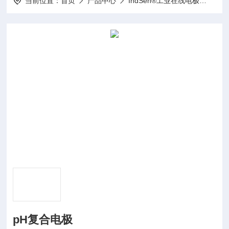
当前位置：
首页
产品中心
IndSen®工业在线电极
Ind
pH复合电极