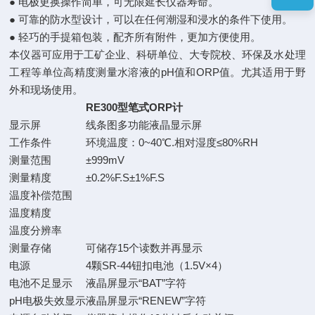
●
电极更换操作简单，可无限延长仪器寿命。
●
可靠的防水型设计，可以在任何潮湿和浸水的条件下使用。
●
轻巧的手提箱包装，配齐所有附件，更加方便使用。
本仪器可应用于工矿企业、科研单位、大专院校、环保及水处理
工程等单位高精度测量水溶液的pH值和ORP值。尤其适用于野
外和现场使用。
RE300型笔式ORP计
显示屏
线条图多功能液晶显示屏
工作条件
环境温度：0~40℃.相对湿度≤80%RH
测量范围
±999mV
测量精度
±0.2%F.S±1%F.S
温度补偿范围
温度精度
温度分辨率
测量存储
可储存15个读数并再显示
电源
4颗SR-44钮扣电池（1.5V×4）
电池不足显示
液晶屏显示“BAT”字符
pH电极失效显示
液晶屏显示“RENEW”字符