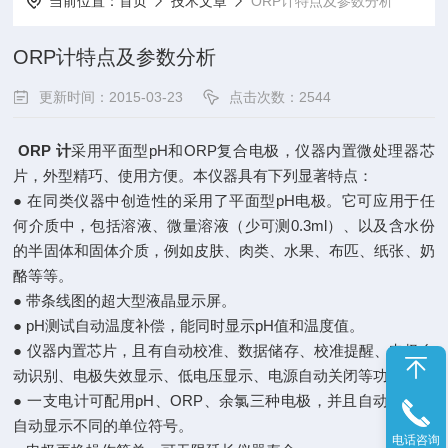
当前位置：
首页
技术文章
ORP计特点及参数分析
ORP计特点及参数分析
更新时间：2015-03-23
点击次数：2544
ORP 计
采用平面型pH和ORP复合电极，仪器内置微处理器芯
片，外型精巧、使用方便。本仪器具有下列显著特点：
●
在同类仪器中创造性的采用了平面型pH电极。它可应用于任
何介质中，包括溶液、微量溶液（少可测0.3ml）、以及含水份
的半固体和固体介质，例如皮肤、肉类、水果、布匹、纸张、奶
酪等等。
●
带条线图的超大型液晶显示屏。
●
pH测试自动温度补偿，能同时显示pH值和温度值。
●
仪器内置芯片，且有自动校准、数据储存、校准提醒、电极自
动识别、电极失效显示、低电压显示、电源自动关闭等功能。
●
一支电计可配用pH、ORP、余氯三种电极，并且自动识别，
自动显示不同的单位符号。
电话咨询