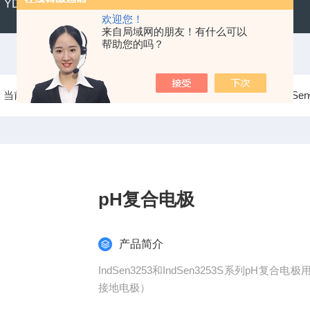
YD300便携式水质硬度仪
SX711精密便携式pH计
CL2
欢迎您！
来自局域网的朋友！有什么可以
帮助您的吗？
当前位置：
首页
产品中心
IndSen®工业在线电极
IndS
pH复合电极
产品简介
IndSen3253和IndSen3253S系列p
接地电极）