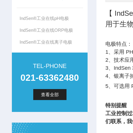
【 IndS
IndSen®工业在线pH电极
用于生物
IndSen®工业在线ORP电极
IndSen®工业在线离子电极
电极特点
：
1、采用 
2、技术应用
TEL-PHONE
3、IndS
021-63362480
4、银离子
5、可选用 P
查看全部
特别提醒
工业控制过
们联系，我