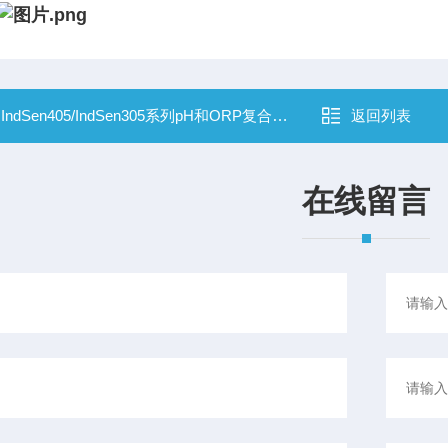
：
IndSen405/IndSen305系列pH和ORP复合电极
返回列表
在线留言