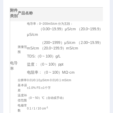
附件
产品名称
类别
电导率：0~200mS/cm 分为五段：
（0.00~19.99）μS/cm （20.0~199.9）
μS/cm
（200~1999）μS/cm （2.00~19.99）
测量范
mS/cm （20.0~199.9）mS/cm
围
TDS:（0 ~ 100）g/L
电导
盐度：（0 ~ 100）ppt
率
电阻率：（0 ~ 100）MΩ·cm
分辨率
0.01/0.1/1μS/cm 0.01/0.1 mS/cm
基本误
±1.0% FS ±1个字
差
温度补
（0 ~ 50）℃（自动或手动）
偿范围
电极常
-1
0.1 / 1 / 10 cm
数