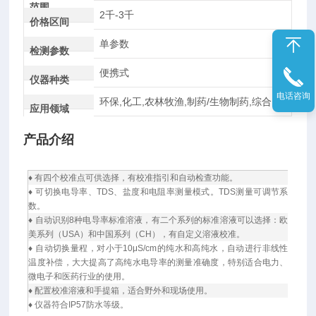
范围
2千-3千
价格区间
单参数
检测参数
便携式
仪器种类
电话咨询
环保,化工,农林牧渔,制药/生物制药,综合
应用领域
产品介绍
技
♦ 有四个校准点可供选择，有校准指引和自动检查功能。
术
♦ 可切换电导率、TDS、盐度和电阻率测量模式。TDS测量可调节系
参
数。
♦ 自动识别8种电导率标准溶液，有二个系列的标准溶液可以选择：欧
数
美系列（USA）和中国系列（CH），有自定义溶液校准。
基
♦ 自动切换量程，对小于10μS/cm的纯水和高纯水，自动进行非线性
温度补偿，大大提高了高纯水电导率的测量准确度，特别适合电力、
本
微电子和医药行业的使用。
配
♦ 配置校准溶液和手提箱，适合野外和现场使用。
置
♦ 仪器符合IP57防水等级。