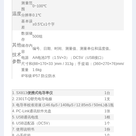
测量范
0~100℃
围
温度
分辨率
0.1℃
基本误
±0.5℃±1个字
差
数据储
500组
存
其他
储存内
编号、日期、时间、测量值、测量单位和温度值。
容
技术
电源
AA电池3节（1.5V×3）；DC5V（USB接口）
参数
尺寸和
(88×170×33 )mm / 313g；手提箱：(360×270×76)mm/
重量
1.6kg
IP等级
IP57 防尘防水
1. SX813
便携式电导率仪
1台
2. 2301T-Q塑壳电导电极
1支
3. 电导率校准溶液 (146.6μS / 1408μS / 12.85mS / 50mL)
各1瓶
4. PC-Link通讯软件光盘
1张
5. USB通讯电缆
1根
6. USB适配器（DC5V）
1个
7. 使用说明书
1份
8. 小手提箱
1个