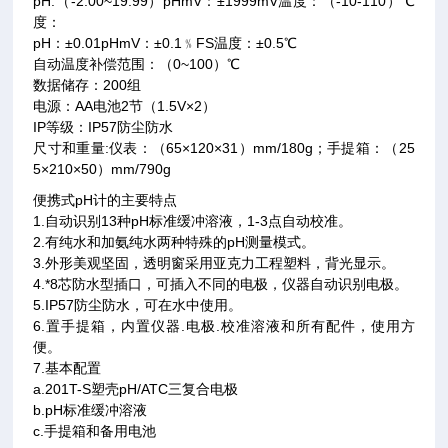
pH:（-2.00~19.99）pHmV：±1999mV温度：（-10-110）℃
度：
pH：±0.01pHmV：±0.1﹪FS温度：±0.5℃
自动温度补偿范围：（0~100）℃
数据储存：200组
电源：AA电池2节（1.5V×2）
IP等级：IP57防尘防水
尺寸和重量:仪表：（65×120×31）mm/180g；手提箱：（25
5×210×50）mm/790g
便携式pH计的主要特点
1.自动识别13种pH标准缓冲溶液，1-3点自动校准。
2.有纯水和加氨纯水两种特殊的pH测量模式。
3.外形美观坚固，透明窗采用亚克力工程塑料，背光显示。
4.*8芯防水型插口，可插入不同的电极，仪器自动识别电极。
5.IP57防尘防水，可在水中使用。
6.置手提箱，内置仪器.电极.校准溶液和所有配件，使用方
便。
7.基本配置
a.201T-S塑壳pH/ATC三复合电极
b.pH标准缓冲溶液
c.手提箱和备用电池