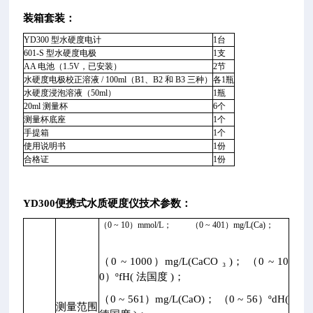
装箱套装：
YD300 型水硬度电计
1台
601-S 型水硬度电极
1支
AA 电池（1.5V，已安装）
2节
水硬度电极校正溶液 / 100ml（B1、B2 和 B3 三种）
各1瓶
水硬度浸泡溶液（50ml）
1瓶
20ml 测量杯
6个
测量杯底座
1个
手提箱
1个
使用说明书
1份
合格证
1份
YD300便携式水质硬度仪
技术参数：
（0 ~ 10）mmol/L； （0 ~ 401）mg/L(Ca)；
（0 ~ 1000）mg/L(CaCO ₃ )； （0 ~ 10
0）ºfH( 法国度 )；
（0 ~ 561）mg/L(CaO)； （0 ~ 56）ºdH(
测量范围