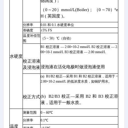
德国度 )；
（0 ~ 20）mmol/L(Boiler)； （0 ~ 70）ºe
H ( 英国度 )。
分辨率
0.01 和 0.1 水硬度单位
准确度
±5% FS
温度补偿范
（5 ~ 50）℃（自动）
围
B1 校正溶液 — 2.00×10-2 mmol/L B2 校正溶液 — 2.
00×10-1 mmol/L B3 校正溶液 — 2.00 mmol/L
水硬度
校正溶液
浸泡液在活化电极时做浸泡液使用
及浸泡液
(a) B1/B2 校正—采用 B1 和 B2 校正溶液，适用于 <
2.00×10-2 mmol/L 的低浓度水质，如锅炉用水。
(b) B2/B3 校正—采用 B2 和 B3 校正溶
校正方式
液，适用于一般水质。
测量范围
0 ~ 60℃
分辨率
0.1℃
温度