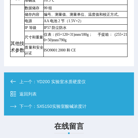
准确度
±0.5℃
数据储存
99 组
储存内容
编号、测量值、测量单位、温度值和校正方式。
电源
AA 电池 2 节（1.5V×2）
IP 等级
IP57 防尘防水
仪表：(65×120×31)mm/180g； 手提箱： (255×21
尺寸和重量
0×50)mm/790g
其他技
质量和安全
术参数
ISO9001:2000 和 CE
认证
上一个：
YD200 实验室水质硬度仪
返回列表
下一个：
SX5150实验室酸碱浓度计
在线留言