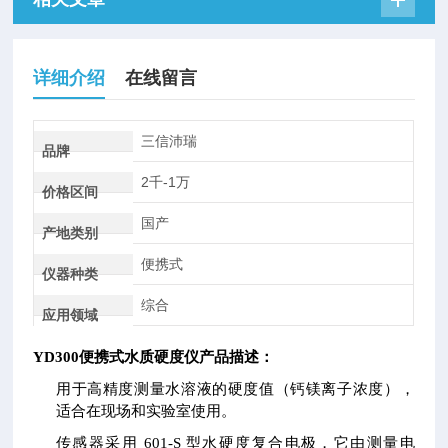
详细介绍
在线留言
三信沛瑞
品牌
2千-1万
价格区间
国产
产地类别
便携式
仪器种类
综合
应用领域
YD300便携式水质硬度仪
产品描述：
用于高精度测量水溶液的硬度值（钙镁离子浓度），
适合在现场和实验室使用。
传感器采用 601-S 型水硬度复合电极，它由测量电