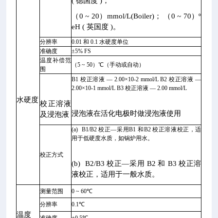
( 德国度 )；
（0 ~ 20）mmol/L(Boiler)； （0 ~ 70）º
eH ( 英国度 )。
分辨率
0.01 和 0.1 水硬度单位
准确度
±5% FS
温度补偿范
（5 ~ 50）℃（手动或自动）
围
B1 校正溶液 — 2.00×10-2 mmol/L B2 校正溶液 —
2.00×10-1 mmol/L B3 校正溶液 — 2.00 mmol/L
水硬度
校正溶液
浸泡液在活化电极时做浸泡液使用
及浸泡液
(a) B1/B2 校正—采用B1 和B2 校正溶液校正，适
用于低硬度水质，如锅炉用水。
校正方式
(b) B2/B3 校正—采用 B2 和 B3 校正溶
液校正，适用于一般水质。
测量范围
0 ~ 60℃
分辨率
0.1℃
温度