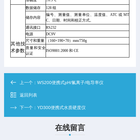
准确度
±0.5℃
数据储存
128 组
编号、测量值、测量单位、温度值、ATC 或 MT
储存内容
C、日期、时间和校正方式。
通讯接口
RS232
电源
DC9V
尺寸和重量
（160×190×70）mm/750g
其他技
质量和安全
术参数
ISO9001:2000 和 CE
认证
上一个：
WS200便携式pH/氟离子/电导率仪
返回列表
下一个：
YD300便携式水质硬度仪
在线留言