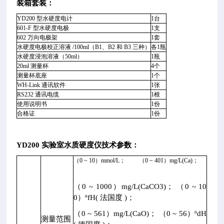
装箱套装：
YD200 型水硬度电计
1台
601-F 型水硬度电极
1支
602 万向电极架
1套
水硬度电极校正溶液 /100ml（B1、B2 和 B3 三种）
各1瓶
水硬度浸泡溶液（50ml）
1瓶
20ml 测量杯
4个
测量杯底座
1个
WH-Link 通讯软件
1张
RS232 通讯电缆
1根
使用说明书
1份
合格证
1份
YD200 实验室水质硬度仪
技术参数：
（0 ~ 10）mmol/L； （0 ~ 401）mg/L(Ca)；
（0 ~ 1000）mg/L(CaCO3)； （0 ~ 10
0）ºfH( 法国度 )；
（0 ~ 561）mg/L(CaO)； （0 ~ 56）ºdH
测量范围