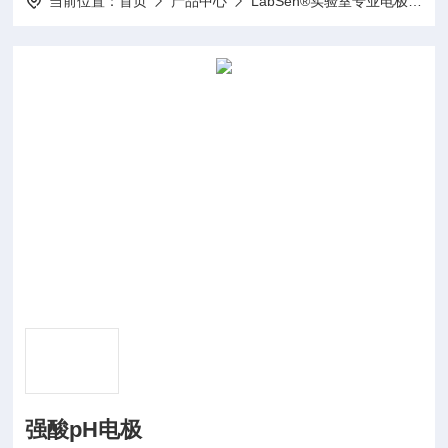
当前位置：
首页
产品中心
LabSen®实验室专业电极
L
强酸pH电极