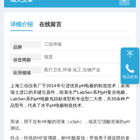
详细介绍
在线留言
三信沛瑞
品牌
现货
供货周期
医疗卫生,环保,化工,生物产业
应用领域
电话咨询
上海三信仪表厂于2014年引进优良pH电极的制造技术，采用
瑞士进口的关键元器件，组装生产LabSen系列pH复合电极。
LabSen系列pH电极包括标准型和专业型二大类，共30余种产
品型号，代表了水平pH电极制造技术。
用途：用于含有HF酸的溶液（≥3ph），或其它强酸溶液的pH
测试。
特点：特殊的HF玻璃膜，耐HF酸腐蚀；带银离子捕捉阱的参