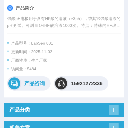
产品简介
强酸pH电极用于含有HF酸的溶液（≥3ph），或其它强酸溶液的
pH测试。可测量1%HF酸溶液1000次。特点：特殊的HF玻璃
膜，耐HF酸腐蚀；带银离子捕捉阱的参比系统，避免硫化银或蛋
白质阻塞污染液络部。
产品型号：LabSen 831
更新时间：2025-11-02
厂商性质：生产厂家
访问量：5484
产品咨询
15921272336
产品分类
相关文章