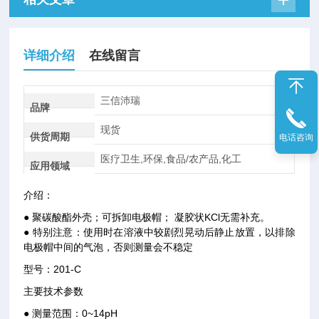
详细介绍
在线留言
三信沛瑞
品牌
现货
供货周期
电话咨询
医疗卫生,环保,食品/农产品,化工
应用领域
介绍：
● 聚碳酸酯外壳；可拆卸电极帽； 凝胶状KCl无需补充。
● 特别注意：使用时在溶液中较剧烈晃动后静止放置，以排除
电极帽中间的气泡，否则测量会不稳定
型号：201-C
主要技术参数
● 测量范围：0~14pH