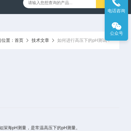
00笔式余氯计
SX716便携式溶解氧仪
SX610笔式pH计
电话咨询
公众号
前位置：
首页
技术文章
如何进行高压下的pH测试？
深海pH测量，是常温高压下的pH测量。