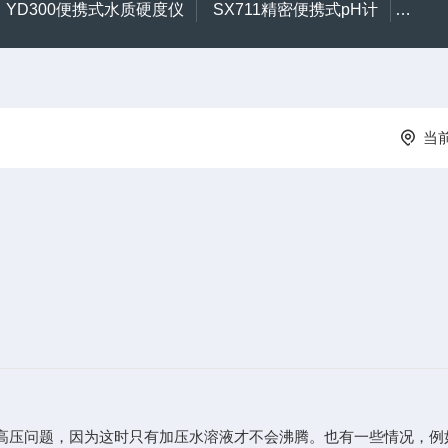
YD300便携式水质硬度仪
SX711精密便携式pH计
CL2
当
高压问题，因为这时只有加压水溶液才不会沸腾。也有一些情况，例如