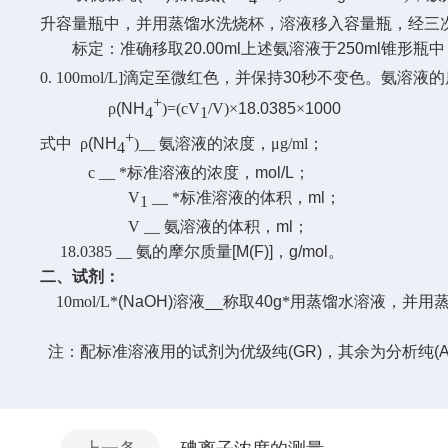
升容量瓶中，并用蒸馏水洗烧杯，溶液移入容量瓶，经三
标定：准确移取
20.00ml
上述氨溶液于
250ml
锥形瓶中
0. 100mol/L]
滴定至微红色，并保持
30
秒不变色。氨溶液的
+
ρ
(NH
)=(cV
/V)
×
18.0385
×
1000
4
1
+
式中 ρ
(NH
)__
氨溶液的浓度，
μ
g/ml
；
4
c __
*标准溶液的浓度，
mol/L
；
V
__
*标准溶液的体积，
ml
；
1
V __
氨溶液的体积，
ml
；
18.0385 __
氨的摩尔质量
[M(F)]
，
g/mol
。
二、试剂：
10mol/L
*
(NaOH)
溶液
__
称取
40g
*用蒸馏水溶液，并用
注：配标准溶液用的试剂为优级纯
(GR)
，其余为分析纯
(