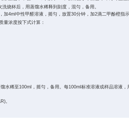
次洗烧杯后，用蒸馏水稀释到刻度，混匀，备用。
，加
4ml
中性甲醛溶液，摇匀，放置
30
分钟，加
2
滴二甲酚橙指
质量浓度按下式计算：
蒸馏水稀至
100ml
，摇匀，备用。每
100ml
标准溶液或样品溶液，
AR)
。