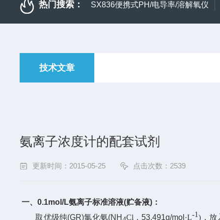
热门搜索：
SX836便携式PH/电导率/溶解氧仪
技术文章
氨离子浓度计的配套试剂
更新时间：2015-05-25
点击次数：2539
一、
0.1mol/L
氨离子标准溶液
(
贮备液
)
：
-1
取优级纯
(GR)
氯化氨
(NH
Cl
，
53.491g/mol
·
L
)
，放
4