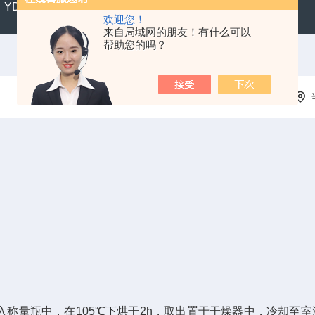
YD300便携式水质硬度仪
SX711精密便携式pH计
CL2
欢迎您！
来自局域网的朋友！有什么可以
帮助您的吗？
入称量瓶中，在
105
℃
下烘干
2h
，取出置于干燥器中，冷却至室