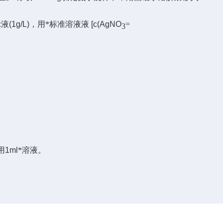
示液
(1g/L)
，用*标准溶液液
[c(AgNO
=
3
用
1ml
*溶液。