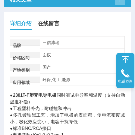
详细介绍
在线留言
三信沛瑞
品牌
面议
价格区间
国产
产地类别
环保,化工,能源
电话咨询
应用领域
●
2301T-F塑壳电导电极
同时测试电导率和温度（支持自动
温度补偿）
●工程塑料外壳，耐碰撞和冲击
●多孔镀铂黑工艺，增加了电极的表面积，使电流密度减
小，极化效应变小，电容干扰降低
●标准BNC/RCA接口
●电极常数: K=1.0±0.2cm-1