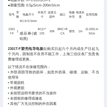
●测量范围: 0.5μS/cm-200mS/cm
常
外形尺
温度元
电极
电缆长
型号
电极尺寸
插口
应用范围
数
寸
器件
外壳
度
Φ1.6×5.5mm
2301
Φ12×*
BNC+R
(0-200) m
1
30K
塑壳
1m
感应棒(镀
T-F
155
CA
S/cm
铂黑)
2301T-F塑壳电导电极
自购买日起六个月内或生产日起九
个月内，因制造不良而不能工作，上海三信仪表厂负责免
费修理或更换。
以下情况不在保修范围内：
• 外部原因导致的损坏，如意外跌落、碰撞、运输、不当
使用等
• 常规损耗
• 外观磨损
• 未按照说明书要求的不当操作
• 未授权的修理或修改
• 其他厂方无法控制的外在因素