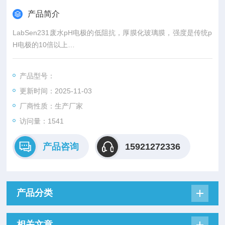
产品简介
LabSen231废水pH电极的低阻抗，厚膜化玻璃膜，强度是传统p
H电极的10倍以上
●内溶液采用特殊的蓝色凝胶化工艺加工，内溶液不会流动，杜
绝了气泡的产生，避免了玻璃膜内侧出现热的对流传导，提高了
产品型号：
测量精度，也方便了使用
更新时间：2025-11-03
厂商性质：生产厂家
访问量：1541
产品咨询
15921272336
产品分类
相关文章