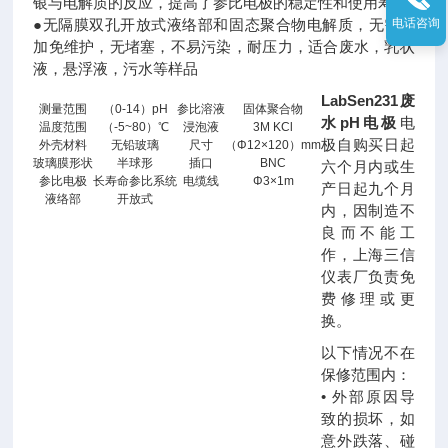
银与电解质的反应，提高了参比电极的稳定性和使用寿命
电话咨询
●无隔膜双孔开放式液络部和固态聚合物电解质，无需添
加免维护，无堵塞，不易污染，耐压力，适合废水，乳状
液，悬浮液，污水等样品
LabSen231废
测量范围
（0-14）pH
参比溶液
固体聚合物
水pH电极
电
温度范围
（-5~80）℃
浸泡液
3M KCl
极自购买日起
外壳材料
无铅玻璃
尺寸
（Φ12×120）mm
玻璃膜形状
半球形
插口
BNC
六个月内或生
参比电极
长寿命参比系统
电缆线
Φ3×1m
产日起九个月
液络部
开放式
内，因制造不
良而不能工
作，上海三信
仪表厂负责免
费修理或更
换。
以下情况不在
保修范围内：
• 外部原因导
致的损坏，如
意外跌落、碰