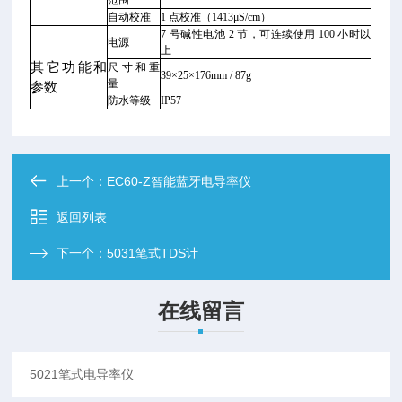
范围
自动校准
1 点校准（1413μS/cm）
7 号碱性电池 2 节，可连续使用 100 小时以
电源
上
其它功能和
尺寸和重
39×25×176mm / 87g
量
参数
防水等级
IP57
上一个：
EC60-Z智能蓝牙电导率仪
返回列表
下一个：
5031笔式TDS计
在线留言