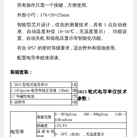
所有操作只需一个按键，方便使用。
外形小巧：176×39×25mm
智能型芯片设计，优良的测量技术，具有 1 点自动校
准、自动温度补偿（0~50℃，无温度显示）、功能设
置、自动关机 和低电压显示等智能化功能。
符合 IP57 的密封等级要求 , 适合野外和现场使用。
配置电导率校准溶液。
装箱套装：
1. 5021 型笔式电导率计
1支
2. 1413μs/cm 电导率校正溶液（50ml）
1瓶
5021笔式电导率仪
技术
3.7 号碱性电池
2节
参数：
4. 说明书
1份
0 ~ 99.9μS/cm 100 ~ 999μS/cm 1.00~ 1
测量范围
0.00 mS/cm
精确度
±2% FS
电导率
温度补偿
0 ~ 50℃（自动），无温度显示