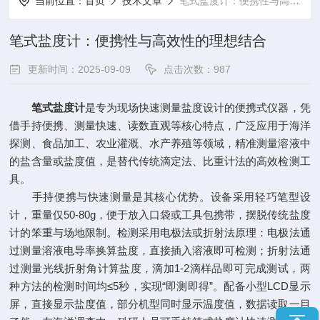
当前位置：
首页
技术文章
笔式盐度计：便携性与高效性的理想结合
笔式盐度计：便携性与高效性的理想结合
更新时间：2025-09-09
点击次数：987
笔式盐度计
是专为现场快速测量盐度设计的便携式仪器，凭
借手持便携、测量快速、读数直观等核心特点，广泛应用于海洋
探测、食品加工、农业灌溉、水产养殖等领域，精准测量溶液中
的盐含量或盐度值，是替代传统滴定法、比重计法的高效检测工
具。​
手持便携与快速测量是其核心优势。设备采用轻巧笔型设
计，重量仅50-80g，便于放入口袋或工具包携带，摆脱传统盐度
计的笨重与场地限制。检测采用电极法或折射法原理：电极法通
过测量溶液电导率换算盐度，直接插入溶液即可检测；折射法通
过测量光线折射角计算盐度，滴加1-2滴样品即可完成测试，两
种方法的检测时间均≤5秒，实现“即测即得”。配备小型LCD显示
屏，直接显示盐度值，部分机型同时显示温度值，数据读取一目