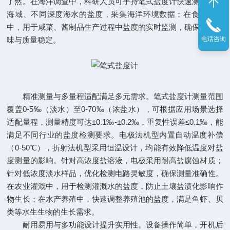
了然。在海洋调查中，科研人员可手持笔式盐度计快速测量不同
海域、不同深度海水的盐度，采集海洋环境数据；在食品加工
中，用于咸菜、酱制品生产过程中盐度的实时监测，确保产品风
电话咨询
味与质量稳定。​
精准测量与多量程适配满足多元需求。笔式盐度计测量范围
覆盖0-5‰（淡水）至0-70‰（浓盐水），可根据应用场景选择
适配量程，测量精度可达±0.1‰-±0.2‰，重复性误差≤0.1‰，能
满足不同行业的盐度检测要求。电极法机型内置自动温度补偿
（0-50℃），折射法机型采用恒温设计，均能有效降低温度对盐
度测量的影响。针对高浓度盐溶液，电极采用耐高盐腐蚀材质；
针对低浓度淡水样品，优化检测电路灵敏度，确保测量准确性。
在农业灌溉中，用于检测灌溉水的盐度，防止土壤盐渍化影响作
物生长；在水产养殖中，快速调整养殖池的盐度，满足鱼虾、贝
类等水生生物的生长需求。​
耐用易用与多功能设计提升实用性。设备操作简单，开机后