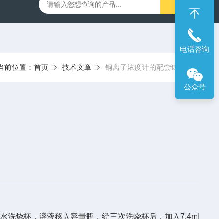
00笔式余氯计
SX716便携式溶解氧仪
SX610笔式pH计
电话咨询
当前位置：
首页
技术文章
铜离子浓度计的配套试剂
公众号
馏水洗烧杯，溶液移入容量瓶，经三次洗烧杯后，加入
7.4ml