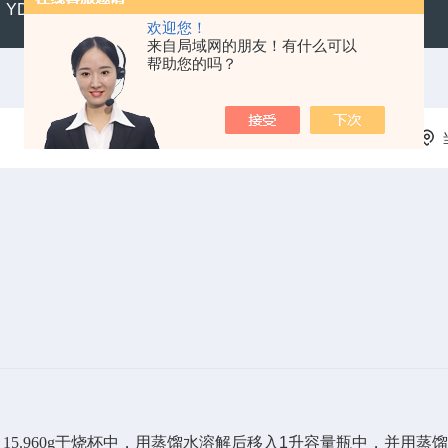
YD300便携式水质硬度仪
SX711精密便携式pH计
CL2
欢迎您！
来自局域网的朋友！有什么可以
帮助您的吗？
) 15.960g
于烧杯中，用蒸馏水溶解后移入
1
升容量瓶中，并用蒸