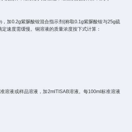
0)
，加
0.2g
紫脲酸铵混合指示剂
(
称取
0.1g
紫脲酸铵与
25g
硫
滴定速度需缓慢。铜溶液的质量浓度按下式计算：
准溶液或样品溶液，加
2mlTISAB
溶液。每
100ml
标准溶液