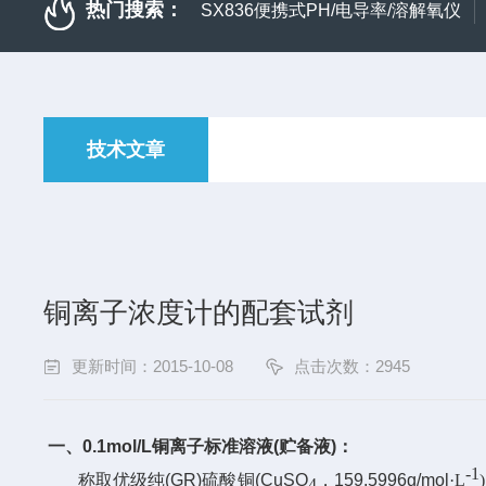
热门搜索：
SX836便携式PH/电导率/溶解氧仪
技术文章
铜离子浓度计的配套试剂
更新时间：2015-10-08
点击次数：2945
一、
0.1mol/L
铜离子标准溶液
(
贮备液
)
：
-1
称取优级纯
(GR)
硫酸铜
(CuSO
，
159.5996g/mol
·
L
4