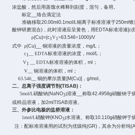
浓盐酸，然后用蒸馏水稀释到刻度，混匀，备用。
标定
__
络合滴定法
准确移取
20.00ml0.1mol/L
铜离子标准溶液于
250ml
锥
酸钾研磨混合
)
，此时溶液应呈黄色，用
EDTA
标准溶液
[c
ρ
(Cu)=(c
V
×
63.546
×
1000)/V
1
1
式中 ρ
(Cu)__
铜溶液的质量浓度，
mg/L
；
c
__ EDTA
标准溶液的浓度，
mol/L
；
1
V
__ EDTA
标准溶液的体积，
ml
；
1
V__
铜溶液的体积，
ml
；
63.546__
铜的摩尔质量
[M(Cu)]
，
g/mol
。
二、总离子强度调节剂
(TISAB)
：
5mol/L
硝酸钠
(NaNO
)
溶液
__
称取
42.4958g
硝酸钠于
3
或样品溶液，加
2mlTISAB
溶液。
三、外参比电极的盐桥溶液：
1mol/L
硝酸钾
(KNO
)
水溶液。称取
10.110g
硝酸钾于
3
注：配标准溶液用的试剂为优级纯
(GR)
，其余为分析纯
(