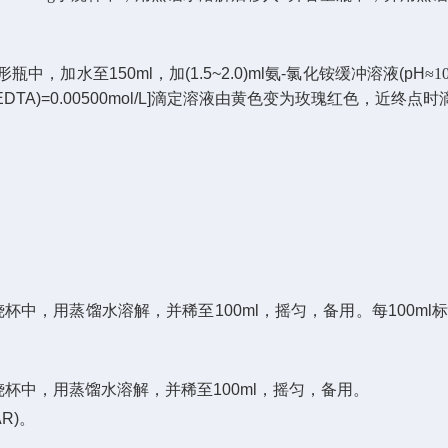
形瓶中，加水至
150ml
，加
(1.5~2.0)ml
氨
-
氯化铵缓冲溶液
(pH
≈
1
(EDTA)=0.00500mol/L]
滴定溶液由黄色变为玫瑰红色，近终点时
烧杯中，用蒸馏水溶解，并稀至
100ml
，摇匀，备用。每
100ml
标
烧杯中，用蒸馏水溶解，并稀至
100ml
，摇匀，备用。
AR)
。