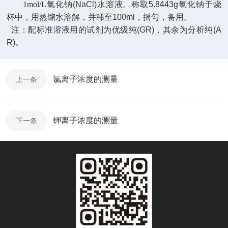
1mol/L
氯化钠
(NaCl)
水溶液。称取
5.8443g
氯化钠于烧
杯中，用蒸馏水溶解，并稀至
100ml
，摇匀，备用。
注：配标准溶液用的试剂为优级纯
(GR)
，其余为分析纯
(A
R)
。
氯离子浓度的测量
上一条
钾离子浓度的测量
下一条