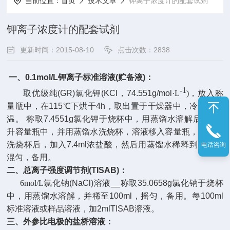
当前位置：
首页
技术文章
钾离子浓度计的配套试剂
钾离子浓度计的配套试剂
更新时间：2015-08-10
点击次数：2838
一、
0.1mol/L
钾离子标准溶液
(
贮备液
)
：
-1
取优级纯
(GR)
氯化钾
(KCl
，
74.551g/mol
·
L
)
，放入称
量瓶中，在
115
℃
下烘干
4h
，取出置于干燥器中，冷却至室
温。 称取
7.4551g
氯化钾于烧杯中，用蒸馏水溶解后移入
1
升容量瓶中，并用蒸馏水洗烧杯，溶液移入容量瓶，经三次
洗烧杯后，加入
7.4ml
浓盐酸，然后用蒸馏水稀释到刻度，
电话咨询
混匀，备用。
二、总离子强度调节剂
(TISAB)
：
6mol/L
氯化钠
(NaCl)
溶液
__
称取
35.0658g
氯化钠于烧杯
中，用蒸馏水溶解，并稀至
100ml
，摇匀，备用。每
100ml
标准溶液或样品溶液，加
2mlTISAB
溶液。
三、外参比电极的盐桥溶液：