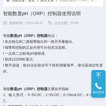
当前位置：
首页
技术文章
智能数显pH（ORP）控制器使用说明
智能数显pH（ORP）控制器使用说明
更新时间：2015-04-01
点击次数：3709
智能
数显pH（ORP）控制器
特点：
l
各自独立的二路报警输出和一路开关量输出。
l
报警和控制的正反作用可分别灵活选择。
l
一点或二点标准pH值校准。
l
双排LED同时显示。
l 数字滤波，能自动去除信号干扰和测量噪声，使仪器稳定性更
好。
智能
数显pH（ORP）控制器
主要技术指标
电话咨询
1.
输入形式：0~5V.DC；1~5V.DC；0~10mA.DC；4~20mA.D
C。