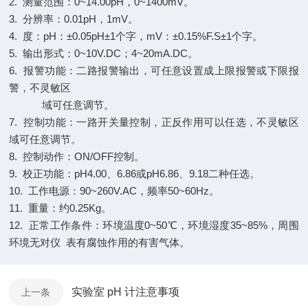
2.
测量范围：0~14.00pH，0~1400mV。
3.
分辨率：0.01pH，1mV。
4.
度：pH：±0.05pH±1个字，mV：±0.15%F.S±1个字。
5.
输出形式：0~10V.DC；4~20mA.DC。
6.
报警功能：二路报警输出，可任意设置成上限报警或下限报
警，不灵敏区
域可任意调节。
7.
控制功能：一路开关量控制，正反作用可以任选，不灵敏区
域可任意调节。
8.
控制动作：ON/OFF控制。
9.
校正功能：pH4.00、6.86或pH6.86、9.18二种任选。
10.
工作电源：90~260V.AC，频率50~60Hz。
11.
重量：约0.25Kg。
12.
正常工作条件：环境温度0~50℃，环境湿度35~85%，周围
环境无对仪 表有腐蚀作用的有害气体。
实验室 pH 计注意事项
上一条