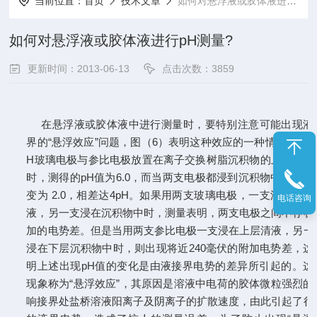
当前位置：
首页
技术文章
如何对悬浮液或胶体液进行pH测量?
如何对悬浮液或胶体液进行pH测量?
更新时间：2013-06-13
点击次数：3859
在悬浮液或胶体液中进行测量时，要特别注意可能出现液
界的“悬浮效应”问题，图（
6）表明这种效应的一种情况。当将
H玻璃电极与参比电极放置在离子交换树脂沉积物的上层清液
时，测得的pH值为6.0，而当两支电极都浸到沉积物中时，读
变为 2.0，相差达4pH。如果用两支玻璃电极，一支浸在上层
电话咨询
液，另一支浸在沉积物中时，测量表明，两支电极之间不存在
加的电势差。但是当用两支参比电极一支浸在上层清液，另一
浸在下层沉积物中时，则出现将近240毫伏的附加电势差，这
明上述出现pH值的变化是由液接界电势的差异所引起的。这
现象称为“悬浮效应”，其原因是溶液中电荷的胶体微粒强烈的
响接界处盐桥溶液阳离子及阴离子的扩散速度，由此引起了很