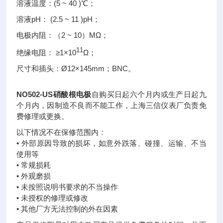
溶液温度：(5 ~ 40 )℃；
溶液pH： (2.5 ~ 11 )pH；
电极内阻：（2 ~ 10）MΩ；
11
绝缘电阻： ≥1×10
Ω；
尺寸和插头：Ø12×145mm；BNC。
NO502-US硝酸根电极
自购买日起六个月内或生产日起九
个月内，因制造不良而不能工作，上海三信仪表厂负责免
费修理或更换。
以下情况不在保修范围内：
• 外部原因导致的损坏，如意外跌落、碰撞、运输、不当
使用等
• 常规损耗
• 外观磨损
• 未按照说明书要求的不当操作
• 未授权的修理或修改
• 其他厂方无法控制的外在因素