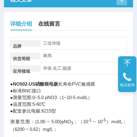
详细介绍
在线留言
三信沛瑞
品牌
两周
供货周期
环保,化工,能源
应用领域
●
NO502-US硝酸根电极
长寿命PVC敏感膜
电话咨询
●标准BNC接口
●测量范围:0~5.0 pNO3（1~10-5 mol/L）
●温度范围:5-60℃
●配套参比电极:6215型
-1
-5
测量范围：(1.00 ~ 5.00)pNO
；（10
~ 10
）mol/L；
3
（6200 ~ 0.62）mg/L；