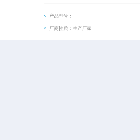
产品型号：
厂商性质：生产厂家
产品咨询
在线留言
三信沛瑞
测定精度
单参数
价格区间