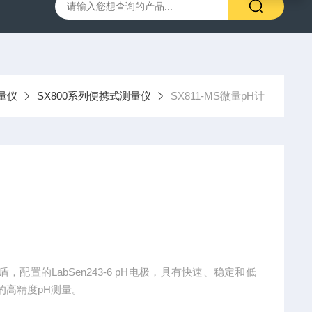
00笔式余氯计
SX716便携式溶解氧仪
SX610笔式pH计
量仪
SX800系列便携式测量仪
SX811-MS微量pH计
盾，配置的LabSen243-6 pH电极，具有快速、稳定和低
的高精度pH测量。