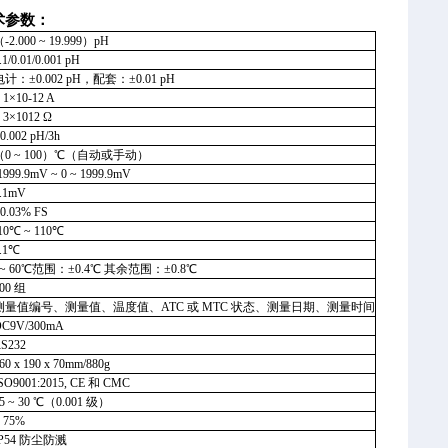
术参数：
-2.000 ~ 19.999）pH
.1/0.01/0.001 pH
电计：±0.002 pH，配套：±0.01 pH
 1×10-12 A
 3×1012 Ω
0.002 pH/3h
（0 ~ 100）℃（自动或手动）
1999.9mV ~ 0 ~ 1999.9mV
.1mV
0.03% FS
10℃ ~ 110℃
0.1℃
5~ 60℃范围：±0.4℃ 其余范围：±0.8℃
00 组
测量值编号、测量值、温度值、ATC 或 MTC 状态、测量日期、测量时间
DC9V/300mA
S232
60 x 190 x 70mm/880g
SO9001:2015, CE 和 CMC
5 ~ 30 ℃（0.001 级）
 75%
IP54 防尘防溅