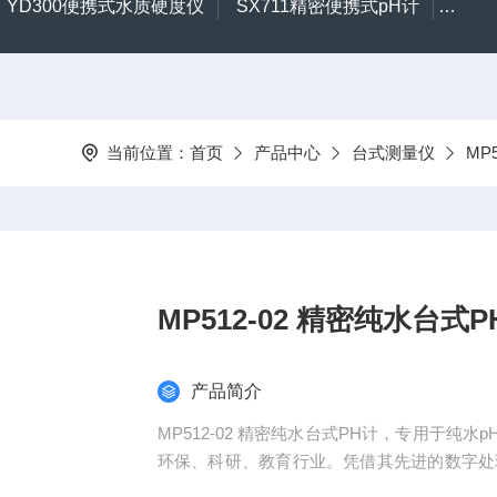
YD300便携式水质硬度仪
SX711精密便携式pH计
CL2
当前位置：
首页
产品中心
台式测量仪
MP
MP512-02 精密纯水台式P
产品简介
MP512-02 精密纯水台式PH计，专用于
环保、科研、教育行业。凭借其先进的数字处
测量，深受用户的信赖。