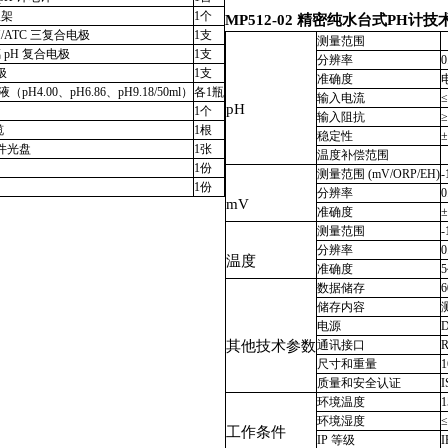
极架
1个
MP512-02 精密纯水台式PH计
技
pH/ATC 三复合电极
1支
测量范围
（
玻璃 pH 复合电极
1支
分辨率
0
极
1支
准确度
（pH4.00、pH6.86、pH9.18/50ml）
各1瓶
输入电流
≤
pH
1个
输入阻抗
≥
缆
1根
稳定性
±
软件光盘
1张
温度补偿范围
1份
测量范围 (mV/ORP/EH)
-
1份
分辨率
0
mV
准确度
±
测量范围
-
分辨率
温度
准确度
数据储存
6
储存内容
电源
其他技术参数
通讯接口
R
尺寸和重量
1
质量和安全认证
I
环境温度
1
环境湿度
≤
工作条件
IP 等级