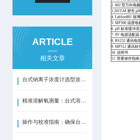
2. 602 型万向电
3 201T-M 塑壳 
4. LabSen801 
5. MP500 温度电
6. pH 标准缓冲溶液
7. 9V 电源适配器
ARTICLE
8. RS232 通讯电
9. MP512 通讯
10. 说明书
相关文章
11. 简要操作指南
台式钠离子浓度计选型攻略：算准ppb与ppm，避开“精度陷阱”
精准溶解氧测量：台式溶解氧仪选购的关键技术解析
操作与校准指南：确保台式钙离子浓度计测量准确性的关键步骤