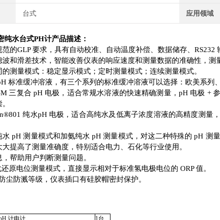
台式
应用领域
 精密纯水台式PH计
产品描述：
范的GLP 要求，具有自动校准、自动温度补偿、数据储存、RS23
滤波和滑差技术，智能改善仪表的响应速度和测量数据的准确性，测
同的测量模式：稳定显示模式；定时测量模式；连续测量模式。
pH 标准缓冲溶液，有三个系列的标准缓冲溶液可以选择：欧美系列、N
1T-M 三复合 pH 电极，适合常规水溶液的快速精确测量，pH 电极 +
偿。
Sen®801 纯水pH 电极，适合高纯水及低离子浓度溶液的高精度
水 pH 测量模式和加氨纯水 pH 测量模式，对这二种特殊的 pH
大大提高了测量准确度，特别适合电力、石化等行业使用。
息，帮助用户判断测量问题。
氧化还原电位测量模式，直接显示相对于标准氢电极电位的 ORP 值。
54 防尘防溅等级，仪表插口有硅胶帽密封保护。
 pH 计电计
1台