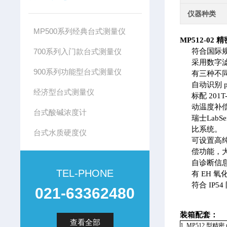
仪器种类
MP500系列经典台式测量仪
MP512-02
700系列入门款台式测量仪
符合国际规
采用数字
900系列功能型台式测量仪
有三种不
自动识别 
经济型台式测量仪
标配 20
动温度补
台式酸碱浓度计
瑞士Lab
比系统。
台式水质硬度仪
可设置高纯
偿功能，
自诊断信
TEL-PHONE
有 EH 
符合 IP
021-63362480
装箱配套：
查看全部
1. MP512 型精密