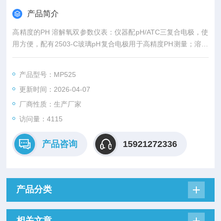
产品简介
高精度的PH 溶解氧双参数仪表：仪器配pH/ATC三复合电极，使
用方便，配有2503-C玻璃pH复合电极用于高精度PH测量；溶解
氧电极极化时间只需3-5 min，组合式隔膜帽使用方便，且该电
极带有自动温度补偿和自动盐度补偿，配置智能搅拌器，保证测
产品型号：MP525
量数据的稳定；同时，仪器可设置高纯水pH测量模式和加氨纯水
更新时间：2026-04-07
pH测量模式，仪器符合GLP标准，IP54防水。
厂商性质：生产厂家
访问量：4115
产品咨询
15921272336
产品分类
相关文章