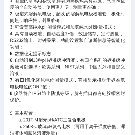
1.
新型的溶氧电极使溶解氧测量模式具有温度、气压和盐
度的全自动补偿，使用更方便，测量更准确；
2.
极谱式溶解氧电极，配以 的溶解氧电极校准套，极化时
间短，响应快，测量准确；
3.
可设置高纯水pH测量模式和加氨纯水pH测量模式；
4.
具有自动校准、自动温度补偿、数据储存、定时测量 、
RS232输出、时钟显示、功能设置和自诊断信息等智能化
功能；
5.
数据稳定提示标志；
6.
自动识别13种pH标准缓冲溶液，有四个系列的标准缓冲
溶液可以选择：欧美系列、NIST系列、中国系列和自定义
溶液；
7.
有EH氧化还原电位测量模式，直接显示相对于标准氢
电极电位的ORP值；
8.
仪器符合IP54防尘防溅等级，所有插口都有硅胶帽密封
保护。
9. 基本配置：
a. 201T-M塑壳pH/ATC三复合电极
b. 2503-C玻璃pH复合电极（可用于离子强度较低、浑
浊液体和胶体溶液测量）