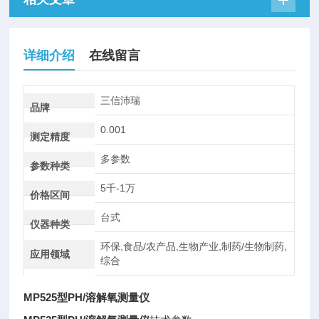
详细介绍
在线留言
三信沛瑞
品牌
0.001
测定精度
多参数
参数种类
5千-1万
价格区间
台式
仪器种类
环保,食品/农产品,生物产业,制药/生物制药,
应用领域
综合
MP525型PH/溶解氧测量仪