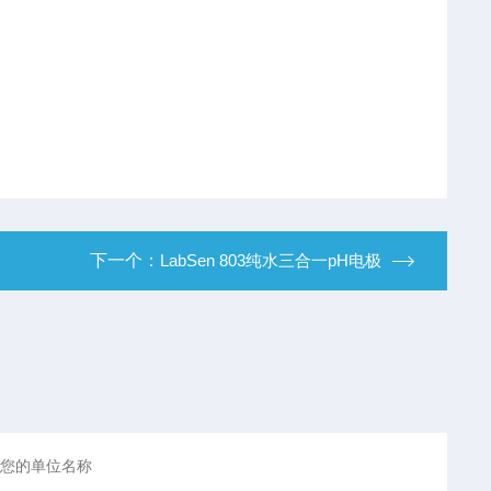
下一个：
LabSen 803纯水三合一pH电极