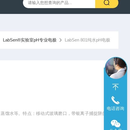
00笔式余氯计
SX716便携式溶解氧仪
SX610笔式pH计
LabSen®实验室pH专业电极
LabSen 801纯水pH电极
电话咨询
，蒸馏水等。特点：移动式玻璃磨口，带银离子捕捉阱的