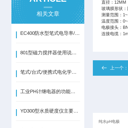
直径：12MM
玻璃膜形状：
相关文章
测量范围：1~1
温度范围：0~
电极接头：B
EC400防水型笔式电导率/TDS/盐度计仪器说明
连接电缆：1
801型磁力搅拌器使用说明书
上一个
笔式/台式/便携式电化学分析仪国产品牌源头工厂推荐—三信沛瑞
工业PH计继电器的功能与使用方法
YD300型水质硬度仪主要介绍