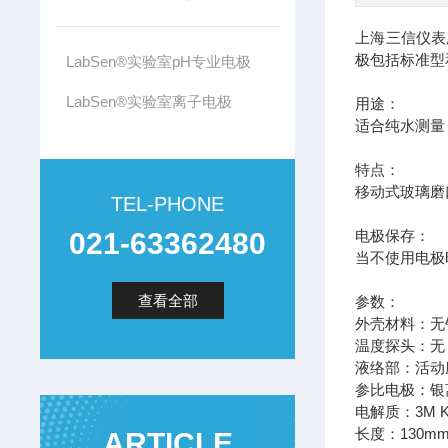
上海三信仪表厂
极包括标准型
LabSen®实验室pH专业电极
LabSen®实验室离子电极
用途：
适合纯水测量
特点：
移动式玻璃磨
TEL-PHONE
021-63362480
电极保存：
当不使用电极
查看全部
参数：
外壳材料：无
温度探头：无
液络部：活动
参比电极：银
电解质：3M K
长度：130m
ARTICLE