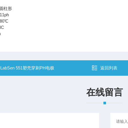
圆柱形
1ph
80℃
NC
m
：
LabSen 551塑壳穿刺PH电极
返回列表
在线留言