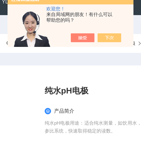
YD300便携式水质硬度仪
SX711精密便携式pH计
CL2
欢迎您！
来自局域网的朋友！有什么可以
帮助您的吗？
当前位置：
首页
产品中心
LabSen®实验室专业电极
纯水pH电极
产品简介
纯水pH电极用途：适合纯水测量，如饮用水
参比系统，快速取得稳定的读数。