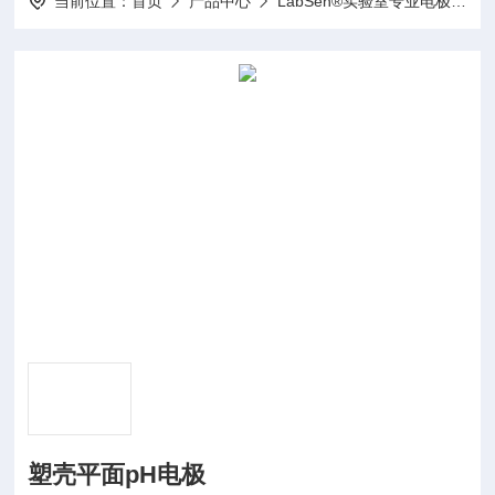
当前位置：
首页
产品中心
LabSen®实验室专业电极
L
塑壳平面pH电极