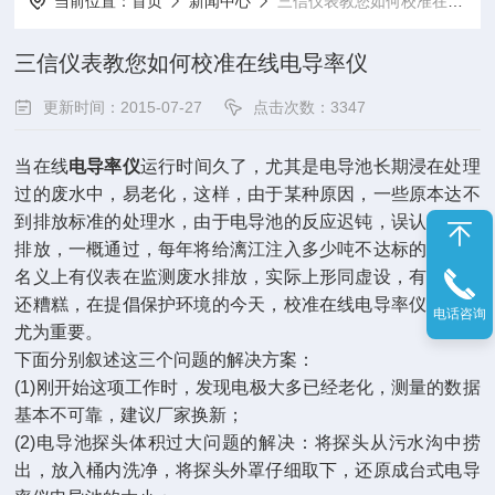
当前位置：
首页
新闻中心
三信仪表教您如何校准在线电导率仪
三信仪表教您如何校准在线电导率仪
更新时间：2015-07-27
点击次数：3347
当在线
电导率仪
运行时间久了，尤其是电导池长期浸在处理
过的废水中，易老化，这样，由于某种原因，一些原本达不
到排放标准的处理水，由于电导池的反应迟钝，误认为可以
排放，一概通过，每年将给漓江注入多少吨不达标的废水？
名义上有仪表在监测废水排放，实际上形同虚设，有比没有
还糟糕，在提倡保护环境的今天，校准在线电导率仪，显得
电话咨询
尤为重要。
下面分别叙述这三个问题的解决方案：
(1)刚开始这项工作时，发现电极大多已经老化，测量的数据
基本不可靠，建议厂家换新；
(2)电导池探头体积过大问题的解决：将探头从污水沟中捞
出，放入桶内洗净，将探头外罩仔细取下，还原成台式电导