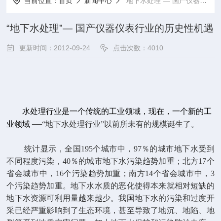
当前位置：
首页
新闻中心
“地下水处理”— 国产仪器仪表行业的历史性机遇
“地下水处理”— 国产仪器仪表行业的历史性机遇
更新时间：2012-09-24
点击次数：4010
水处理行业是一个传统的工业领域，现在，一个新的工
—
业领域
“地下水处理行业”以前所
未有的规模诞生了。
统计显示，全国
195
个城市中，
97
％的城市地下水受到
不同程度污染，
40
％的城市地下水污染趋
势加重；北方
17
个
省会城市中，
16
个污染趋势加重；南方
14
个省会城市中，
3
个污染趋势加重。
地下水水质的恶化使得本来就相对短缺的
地下水资源可利用量越来越少。
我国地下水的污染和过
度开
采已经严重影响到了生态环境，甚至导致了地沉、地陷、地