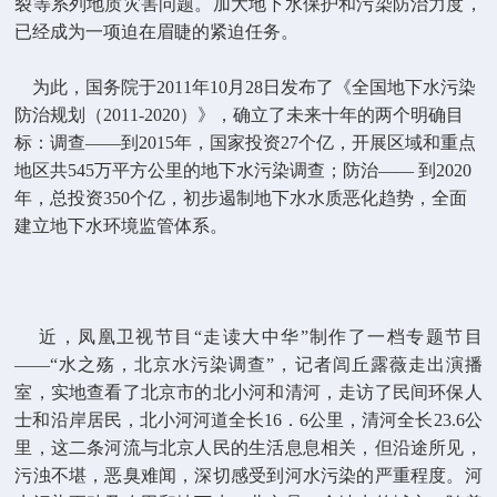
裂等系列地质灾害问题。加大地
下水保护和污染防治力度，
已经成为一项迫在眉睫的紧迫任务。
为此，国务院于
2011
年
10
月
28
日
发布了《全国地下
水污染
防治规划
（2011-2020）
》，确立了未
来十年的两个明确目
标：调查——到
2015
年，国家投资
27
个亿，开展区域和重点
地区共
545
万平方公里的地下水污染调查；防治—— 到
2020
年，总投资
350
个亿，初步遏制地下水水质恶
化趋势，全面
建立地下水环境监管体系。
近，凤凰卫视节目“走读大中华”制作了一档专题节目
——“水之殇，北京水污染调查”，记者
闾
丘露薇
走出演播
室，实地查看了北京市的北小河和清河，走访了民间环保人
士和沿岸居民，北小河河道全长
16
．
6
公里
，清河全长
23.6
公
里
，这二条河流与北京人民的生活息息相关，但沿途所见，
污浊不堪，恶臭难闻，深切感受到河水污染的严重程度。河