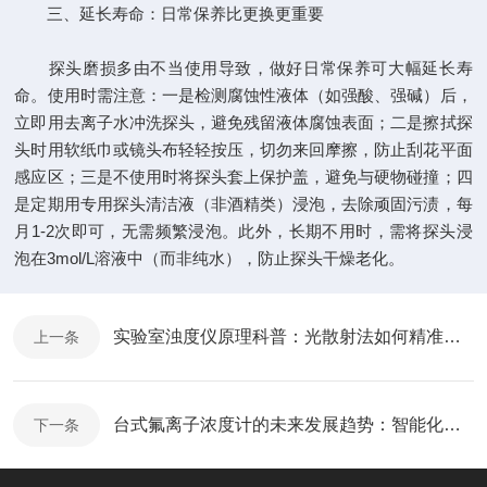
三、延长寿命：日常保养比更换更重要​
探头磨损多由不当使用导致，做好日常保养可大幅延长寿
命。使用时需注意：一是检测腐蚀性液体（如强酸、强碱）后，
立即用去离子水冲洗探头，避免残留液体腐蚀表面；二是擦拭探
头时用软纸巾或镜头布轻轻按压，切勿来回摩擦，防止刮花平面
感应区；三是不使用时将探头套上保护盖，避免与硬物碰撞；四
是定期用专用探头清洁液（非酒精类）浸泡，去除顽固污渍，每
月1-2次即可，无需频繁浸泡。此外，长期不用时，需将探头浸
泡在3mol/L溶液中（而非纯水），防止探头干燥老化。​
实验室浊度仪原理科普：光散射法如何精准测浊度？
上一条
台式氟离子浓度计的未来发展趋势：智能化与便携化
下一条