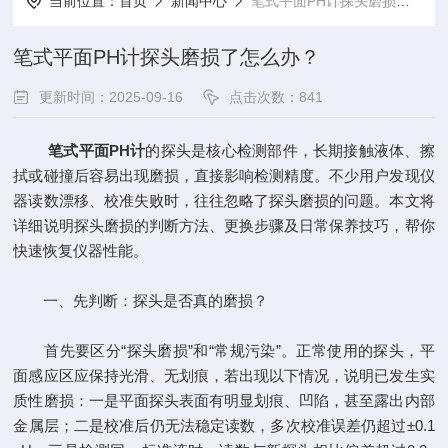
当前位置：
首页
新闻中心
笔式平面PH计探头磨损了怎么办？
笔式平面PH计探头磨损了怎么办？
更新时间：2025-09-16
点击次数：841
笔式平面PH计
的探头是核心检测部件，长期接触液体、擦
拭或碰撞后容易出现磨损，直接影响检测精度。不少用户发现仪
器读数漂移、校准失败时，往往忽略了探头磨损的问题。本文将
详细说明探头磨损的判断方法、更换步骤及日常保养技巧，帮你
快速恢复仪器性能。​
一、先判断：探头是否真的磨损？​
首先要区分“探头磨损”和“常规污染”。正常使用的探头，平
面感应区应保持光滑、无划痕，若出现以下情况，说明已发生实
质性磨损：一是平面探头表面有明显划痕、凹陷，甚至露出内部
金属层；二是校准后仍无法稳定读数，多次校准误差仍超过±0.1