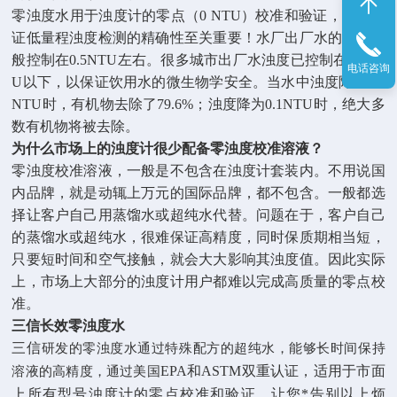
零浊度水用于浊度计的零点（
0 NTU
）校准和验证，对于保
证低量程浊度检测的精确性至关重要！水厂出厂水的浊度一
般控制在
0.5NTU
左右。很多城市出厂水浊度已控制在
0.1NT
电话咨询
U
以下，以保证饮用水的微生物学安全。当水中浊度降至
0.5
NTU
时，有机物去除了
79.6%
；浊度降为
0.1NTU
时，绝大多
数有机物将被去除。
为什么市场上的浊度计很少配备零浊度校准溶液？
零浊度校准溶液，一般是不包含在浊度计套装内。不用说国
内品牌，就是动辄上万元的国际品牌，都不包含。一般都选
择让客户自己用蒸馏水或超纯水代替。问题在于，客户自己
的蒸馏水或超纯水，很难保证高精度，同时保质期相当短，
只要短时间和空气接触，就会大大影响其浊度值。因此实际
上，市场上大部分的浊度计用户都难以完成高质量的零点校
准。
三信长效零浊度水
三信
研发的零浊度水通过特殊配方的超纯水，能够长时间保持
EPA和ASTM双重认证，适用于市面
溶液的高精度，通过美国
上所有型号浊度计的零点校准和验证。让您*告别以上烦