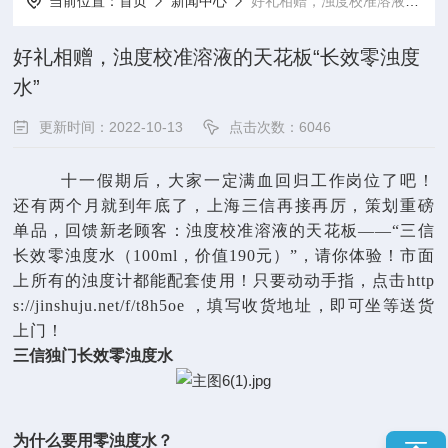
当前位置：
首页
新闻中心
好礼相赠，浊度校准溶液的天花板“长效零浊度水”
好礼相赠，浊度校准溶液的天花板“长效零浊度
水”
更新时间：2022-10-13
点击次数：6046
十一假期后，大家一定满血回归工作岗位了吧！
还有两个月就到年底了，上海三信再接再厉，策划重磅
单品，回馈新老顾客：浊度校准溶液的天花板——“三信
长效零浊度水（100ml，价值190元）”，请你体验！市面
上所有的浊度计都能配套使用！只要动动手指，点击
http
s://jinshuju.net/f/t8h5oe
，填写收货地址，即可坐等送货
上门！
三信独门长效零浊度水
为什么要用零浊度水？