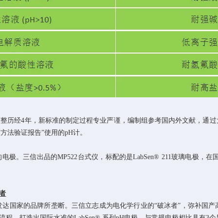
整整历经
4
年，新标准的制定过程专业严谨，编制组参考国内外文献，通过
“方法验证报告”使用的
pH
计。
的电极。三信出品的
MP522
台式仪，标配的是
LabSen® 211
玻璃电极，在
。
者
发达国家的品牌所垄断。三信立志成为电化学行业的“破冰者”，弥补国产
流程，打造出国际水准的
LabSen®
系列
pH
电极，与常规电极相比具有
3
个