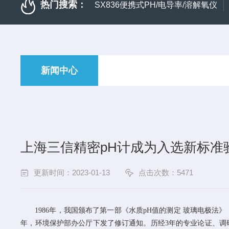
热门搜索：
SX836便携式PH/电导率/溶解氧仪
新闻中心
上海三信精密pH计成为入选新标准
更新时间：2023-01-13
点击次数：5471
1986
年，我国颁布了第一部《水质
pH
值的测定
玻璃电极法》
年，环境保护部办公厅下发了修订通知。历经
3
年的专业论证、调