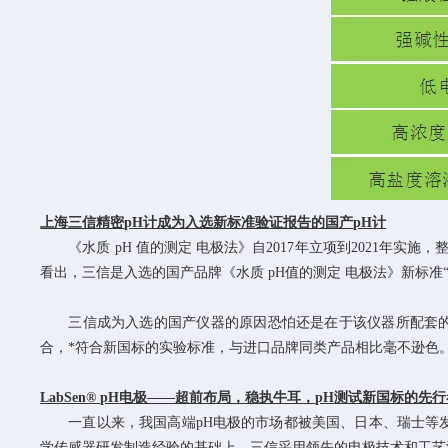
上海三信精密
pH
计成为入选新标准验证报告的国产
pH
计
《水质
pH
值的测定 电极法》自
2017
年立项到
2021
年实施，
看出，三信是入选的国产品牌《水质
pH
值的测定 电极法》新标准
三信成为入选的国产仪器的原因恐怕还是在于该仪器所配套
合，*符合新国标的实验标准，与进口品牌同类产品相比毫不逊色
LabSen® pH
电极——超前布局，稳执牛耳，
pH
测试新国标的先行
一直以来，我国高端
pH
电极的市场都被美国、日本、瑞士等
学传感器研发制造经验的基础上，三信采用领先的电极技术和工艺