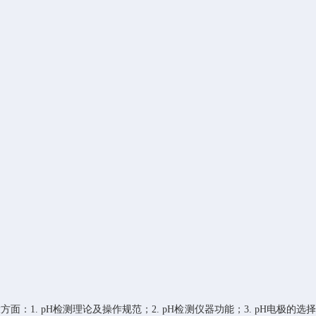
大方面：
1. pH
检测理论及操作规范；
2. pH
检测仪器功能；
3. pH
电极的选