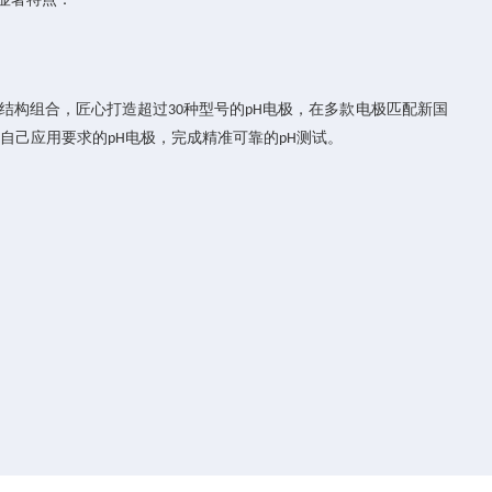
结构组合，匠心打造超过
种型号的
电极，在多款电极匹配新国
30
pH
合自己应用要求的
电极，完成精准可靠的
测试。
pH
pH