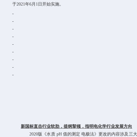
于
2021
年
6
月
1
日开始实施。
新国标直击行业软肋，提纲挈领，指明电化学行业发展方向
2020
版《水质
pH
值的测定 电极法》更改的内容涉及三