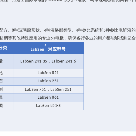
配方、
种玻璃膜形状、
种液络部类型、
种参比系统和
种参比电解液的
8
4
4
5
粘稠等其他特殊应用的专业
电极，确保各行各业的用户都能够找到适
pH
®
分类
对应型号
LabSen
量
，
LabSen 241-3S
LabSen 241-6
品
LabSen 821
面
LabSen 251
刺
，
LabSen 751
LabSen 251
温
LabSen 861
稠
LabSen 851-S