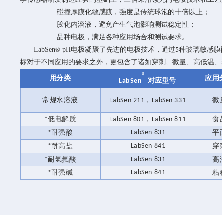
·
耐碰撞厚膜化敏感膜，强度是传统球泡的十倍以上；
·
凝胶化内溶液，避免产生气泡影响测试稳定性；
·
全品种电极，满足各种应用场合和测试要求。
LabSen® pH
电极凝聚了先进的电极技术，通过
种玻璃敏感膜
5
标对于不同应用的要求之外，更包含了诸如穿刺、微量、高低温、
®
用分类
应用
对应型号
LabSen
常规水溶液
，
微
LabSen 211
LabSen 331
低电解质
，
食
*
LabSen 801
LabSen 811
耐强酸
LabSen 831
平
*
耐高盐
LabSen 841
穿
*
耐氢氟酸
LabSen 831
高
*
耐强碱
LabSen 841
粘
*