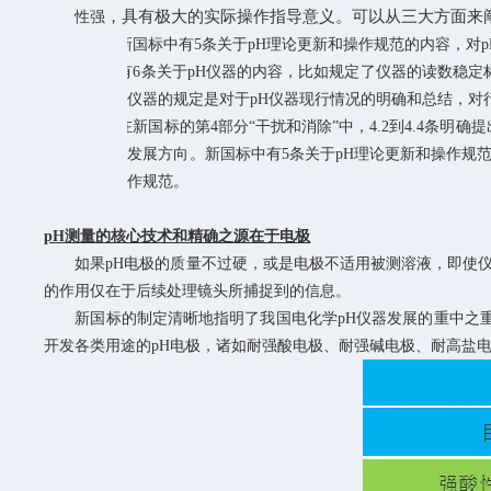
，具有极大的实际操作指导意义。可以从三大方面来
性强
1.
新国标中有
5
条关于
pH
理论更新和操作规范的内容，对
p
2.
有
6
条关于
pH
仪器的内容，比如规定了仪器的读数稳定
仪器的规定是对于
pH
仪器现行情况的明确和总结，对
3.
在新国标的第
4
部分“干扰和消除”中，
4.2
到
4.4
条明确提
发展方向。新国标中有
5
条关于
pH
理论更新和操作规
作规范。
pH
测量的核心技术和精确之源在于电极
如果
pH
电极的质量不过硬，或是电极不适用被测溶液，即使仪
的作用仅在于后续处理镜头所捕捉到的信息。
新国标的制定清晰地指明了我国电化学
pH
仪器发展的重中之
开发各类用途的
pH
电极，诸如耐强酸电极、耐强碱电极、耐高盐电