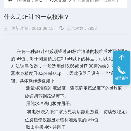
当前位置：
首页
技术文章
什么是pH计的一点校准？
什么是pH计的一点校准？
更新时间：2013-06-13
点击次数：2932
任何一种
pH计都必须经过pH标准溶液的校准后才可测量样
的pH值，对于测量精度在0.1pH以下的样品，可以采用一点校
方法调整仪器，一般选用pH6.86或pH7.00标准缓冲液。有些
器本身精度只0.2pH或0.1pH，因此仪器只设有一个“定位”调节
电话咨询
钮。具体操作步骤如下：
（1）
测量标准缓冲液温度，查表确定该温度下的
pHs值，
旋钮调节到该温度下。
（2）
用纯水冲洗电极并甩干。
（3）
将电极浸入缓冲溶液晃动后静止放置，待读数稳定后
位旋钮使仪器显示该标准溶液的
pHs值。
（4）
取出电极冲洗并甩干。