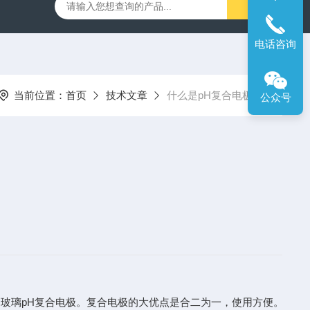
00笔式余氯计
SX716便携式溶解氧仪
SX610笔式pH计
电话咨询
当前位置：
首页
技术文章
什么是pH复合电极？
公众号
为玻璃pH复合电极。复合电极的大优点是合二为一，使用方便。