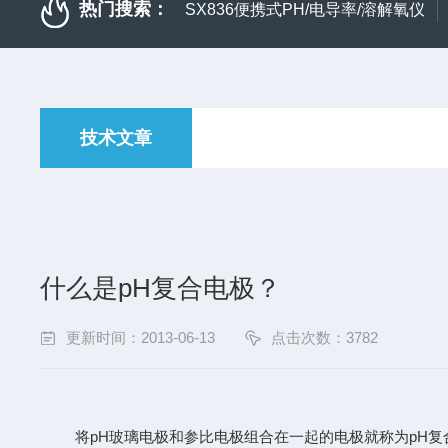
热门搜索：
SX836便携式PH/电导率/溶解氧仪
技术文章
什么是pH复合电极？
更新时间：2013-06-13
点击次数：3782
将
pH玻璃电极和参比电极组合在一起的电极就称为pH