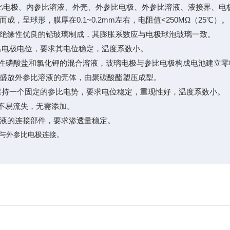
比电极、内参比溶液、外壳、外参比电极、外参比溶液、液接界、电
而成，呈球形，膜厚在
0.1
~0.2mm左右，电阻值<250MΩ（
25
℃）。
绝缘性优良的铅玻璃制成，其膨胀系数应与电极球泡玻璃一致。
出电极电位，要求其电位稳定，温度系数小。
中性磷酸盐和氯化钾的混合溶液，玻璃电极与参比电极构成电池建立零
盛放外参比溶液的壳体，由聚碳酸酯塑压成型。
保持一个固定的参比电势，要求电位稳定，重现性好，温度系数小。
质，不易流失，无需添加。
液的连接部件，要求渗透量稳定。
与外参比电极连接。