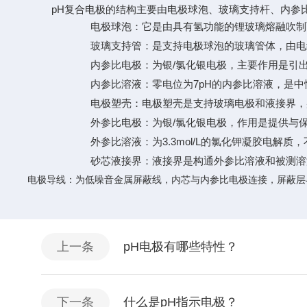
pH复合电极的结构主要由电极球泡、玻璃支持杆、内参
（1）
电极球泡：它是由具有氢功能的锂玻璃熔融吹制
（2）
玻璃支持管：是支持电极球泡的玻璃管体，由电
（3）
内参比电极：为银
/氯化银电极，主要作用是引
（4）
内参比溶液：零电位为
7pH的内参比溶液，是
（5）
电极塑壳：电极塑壳是支持玻璃电极和液接界，
（6）
外参比电极：为银
/氯化银电极，作用是提供与
（7）
外参比溶液：为
3.3mol/L的氯化钾凝胶电解
（8）
砂芯液接界：液接界是构通外参比溶液和被测溶
电极导线：为低噪音金属屏蔽线，内芯与内参比电极连接，屏蔽层
上一条
pH电极有哪些特性？
下一条
什么是pH指示电极？