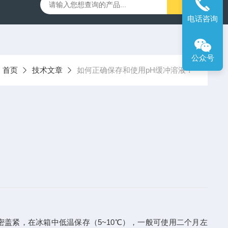
00笔式余氯计
SX716便携式溶解氧仪
SX610笔式pH计
电话咨询
公众号
：
首页
技术文章
如何正确保存和使用pH缓冲溶液？
盖严密盖紧，在冰箱中低温保存（5~10℃），一般可使用二个月左