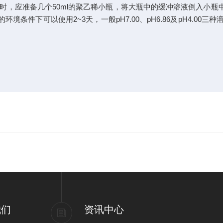
，应准备几个50ml的聚乙稀小瓶，将大瓶中的缓冲溶液倒入小瓶
件下可以使用2~3天，一般pH7.00、pH6.86及pH4.00三种溶
我们
资讯中心