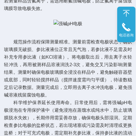
若测量样品含氟离子，需选用耐氟强碱电极，防止氟离子腐蚀玻
璃膜导致电极失效。
电话咨询
规范操作流程保障测量精准。测量前需检查电极状态，确认
玻璃膜无破损、参比液液位正常且无气泡，若参比液不足需及时
补充专用参比液（如KCl溶液）。将电极取出后，用去离子水轻
轻冲洗，再用被测样品溶液润洗2-3次，避免交叉污染影响测量
结果。测量时确保电极玻璃膜全浸没在样品中，避免触碰容器壁
或底部，同时轻轻搅拌样品（搅拌速度需均匀平缓），待读数稳
定后记录数据。测量完成后，立即用去离子水冲洗电极，避免强
碱溶液残留腐蚀电极。
科学维护保养延长使用寿命。日常使用后，需将强碱pH电
极浸泡在专用保护液中（避免浸泡在蒸馏水或纯水中，防止玻璃
膜脱水失效），长期停用需妥善存放，确保电极头部湿润。定期
检查参比电极的盐桥状态，若出现堵塞或污染需及时清理或更换
盐桥；对于可充式电极，需定期补充参比液，保持参比液的流动