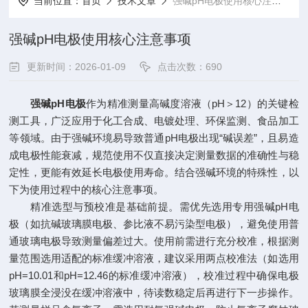
当前位置：
首页
技术文章
强碱pH电极使用核心注意事项
强碱pH电极使用核心注意事项
更新时间：2026-01-09
点击次数：690
强碱pH电极
作为精准测量高碱度溶液（pH＞12）的关键检
测工具，广泛应用于化工合成、电镀处理、环保监测、食品加工
等领域。由于强碱环境易导致普通pH电极出现“碱误差”，且易造
成电极性能衰减，规范使用不仅直接决定测量数据的准确性与稳
定性，更能有效延长电极使用寿命。结合强碱环境的特殊性，以
下为使用过程中的核心注意事项。
精准选型与预校准是基础前提。需优先选用专用强碱pH电
极（如抗碱玻璃膜电极、参比液不易污染型电极），避免使用普
通玻璃电极导致测量偏差过大。使用前需进行充分校准，根据测
量范围选用适配的标准缓冲溶液，建议采用两点校准法（如选用
pH=10.01和pH=12.46的标准缓冲溶液），校准过程中确保电极
玻璃膜全浸没在缓冲溶液中，待读数稳定后再进行下一步操作。