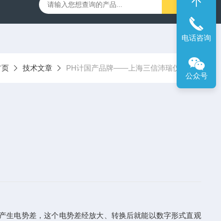
00笔式余氯计
SX716便携式溶解氧仪
SX610笔式pH计
电话咨询
首页
技术文章
PH计国产品牌——上海三信沛瑞仪器
公众号
产生电势差，这个电势差经放大、转换后就能以数字形式直观