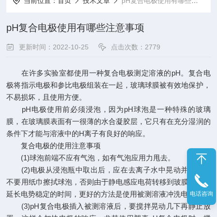
当前位置：
首页
技术文章
pH复合电极使用有哪些注意事项
pH复合电极使用有哪些注意事项
更新时间：2022-10-25
点击次数：2779
在许多实验室都使用一种复合电极测定溶液的pH。复合电
极将指示电极和参比电极组装在一起，玻璃球膜被有效地保护，
不易损坏，且使用方便。
pH电极使用前必须浸泡，因为pH球泡是一种特殊的玻璃
膜，在玻璃膜表面有一很薄的水合凝胶层，它只有在充分湿润的
条件下才能与溶液中的H离子有良好的响应。
复合电极的使用注意事项
(1)球泡前端不应有气泡，如有气泡应用力甩去。
(2)电极从浸泡瓶中取出后，应在去离子水中晃动并甩干，
不要用纸巾擦拭球泡，否则由于静电感应电荷转移到玻膜上，会
延长电势稳定的时间，更好的方法是使用被测溶液冲洗电极。
电话咨询
(3)pH复合电极插入被测溶液后，要搅拌晃动几下再静止放