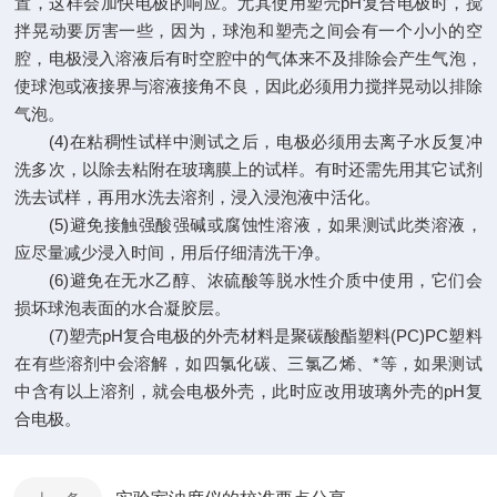
置，这样会加快电极的响应。尤其使用塑壳pH复合电极时，搅
拌晃动要厉害一些，因为，球泡和塑壳之间会有一个小小的空
腔，电极浸入溶液后有时空腔中的气体来不及排除会产生气泡，
使球泡或液接界与溶液接角不良，因此必须用力搅拌晃动以排除
气泡。
(4)在粘稠性试样中测试之后，电极必须用去离子水反复冲
洗多次，以除去粘附在玻璃膜上的试样。有时还需先用其它试剂
洗去试样，再用水洗去溶剂，浸入浸泡液中活化。
(5)避免接触强酸强碱或腐蚀性溶液，如果测试此类溶液，
应尽量减少浸入时间，用后仔细清洗干净。
(6)避免在无水乙醇、浓硫酸等脱水性介质中使用，它们会
损坏球泡表面的水合凝胶层。
(7)塑壳pH复合电极的外壳材料是聚碳酸酯塑料(PC)PC塑料
在有些溶剂中会溶解，如四氯化碳、三氯乙烯、*等，如果测试
中含有以上溶剂，就会电极外壳，此时应改用玻璃外壳的pH复
合电极。