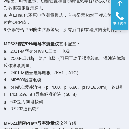
2输出、时钟显示、功能设置和自诊断信息等智能化功能；
7. 数据稳定提示标志；
8. 有EH氧化还原电位测量模式，直接显示相对于标准氢电极电
位的ORP值；
电话咨询
9.仪器符合IP54防尘防溅等级，所有插口都有硅胶帽密封保护。
MP522精密PH/电导率测量仪
基本配置：
a、201T-M塑壳pH/ATC三复合电极
b、2503-C玻璃pH复合电极（可用于离子强度较低、浑浊液体和
胶体溶液测量）
c、2401-M塑壳电导电极 （K=1，ATC）
d、MP500温度电极
e、pH标准缓冲溶液（pH4.00、pH6.86、pH9.18/50ml） 各1瓶
f、1408μS/cm电导率标准溶液（50ml）
g、602型万向电极架
h、RS232通讯软件
MP522精密PH/电导率测量仪
仪器介绍