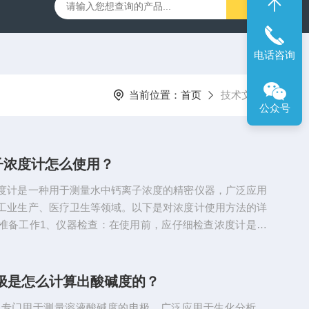
00笔式余氯计
SX716便携式溶解氧仪
SX610笔式pH计
电话咨询
当前位置：
首页
技术文章
公众号
子浓度计怎么使用？
度计是一种用于测量水中钙离子浓度的精密仪器，广泛应用
工业生产、医疗卫生等领域。以下是对浓度计使用方法的详
准备工作1、仪器检查：在使用前，应仔细检查浓度计是否
保电源线、各连接部分以及机体表面无损伤或腐蚀。2、试
实验需求，准备好所需的试剂和标准溶液。例如，钙离子标
极浸泡液和pH校正溶液等。3、样品处理：对于需要测量的
电极是怎么计算出酸碱度的？
），应先进行适当的处理，如静置五分钟以去除气泡或杂
是专门用于测量溶液酸碱度的电极，广泛应用于生化分析、