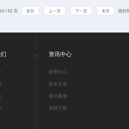
2.清洗搅拌板-移除搅拌子：
较高，而在热
6 / 62 页
跳转
首页
上一页
下一页
末页
洗。-使用适当的清洁剂：根
升高而降低。
根据温度对溶解
我们
资讯中心
介
新闻中心
质
技术文章
化
成功案例
们
资料下载