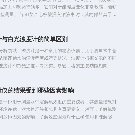
器1、自动校准：许...
品加工和制药等领域。它们对于酸碱度变化非常敏感，能够
H值测量。当pH复合电极被浸入溶液中时，其内部的离子选
子会与溶液中的离子进行交换。这种交换会引起内部电位的
可以通过参比电极进行校准。通过同时测量两个电极(即指
电极)的电位差，pH复合电极可以计算出溶液的酸碱度(pH
计与白光浊度计的简单区别
合电极主要由电极球泡、玻璃支持杆、内参比电极、内参比溶
分析领域，浊度计是一种常用的精密仪器，用于测量水中悬
比电极、外...
从而评估水的清澈程度或污染状况。浊度计根据光源的不同
浊度计和白光浊度计两大类。尽管二者的主要功能相同，即
对光的散射和吸收程度来确定浊度，但它们在技术特点和应
一些差异。接下来，我们将探讨这两种浊度计的主要区别，
优缺点。一、光源颜色的差异1、红光浊度计：红光浊度计
量仪的结果受到哪些因素影响
（通常是波长为660nm的LED）进行浊度测量。红色光源的
是一种用于测量水中溶解氧浓度的重要仪器，其测量结果对
合在水体中有...
环境评估、污水处理等领域具有重要意义。然而，溶解氧测
到多种因素的影响，了解这些因素对于正确使用和理解溶解
果至关重要。首先，温度是影响溶解氧测量结果的重要因
解氧浓度随温度的变化而变化，通常在冷水中的溶解氧浓度