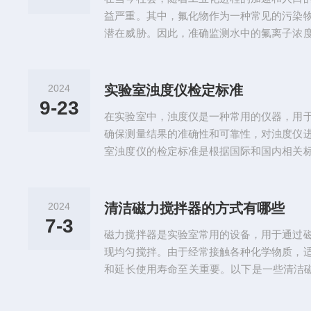
离子的活度成正比。通过测量这个电...
益严重。其中，氟化物作为一种常见的污染
潜在威胁。因此，准确监测水中的氟离子浓
计作为一种专门用于测量水样中氟离子含量
生产、医疗卫生等领域发挥着重要作用。氟
仪器，它基于离子选择性电极的原理工作。
2024
实验室浊度仪检定标准
择性，当氟离子与电极表面接触时，会产生
9-23
在实验室中，浊度仪是一种常用的仪器，用
离子的活度成正比。通过测量这个电...
确保测量结果的准确性和可靠性，对浊度仪
室浊度仪的检定标准是根据国际和国内相关
浊度仪的性能要求、检定方法以及检定周期
可以确保浊度仪在正常使用过程中能够保持
浊度仪进行定期检定具有重要意义。首先，
2024
清洁磁力搅拌器的方式有哪些
仪在使用过程中可能出现的问题，如零点漂
7-3
磁力搅拌器是实验室常用的设备，用于通过
测量结果的准确性。其次，检定可以...
现均匀搅拌。由于经常接触各种化学物质，
和延长使用寿命至关重要。以下是一些清洁磁
洁-断电：在清洁前应确保设备已关闭并拔
电。-擦拭表面：使用软布或细软的纸巾轻