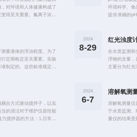
质。二、校准仪
物，对环境和人体健康构成了
环境科学、食
度变得至关重要。氟离子浓度
提供准确的p
的仪器，其在环境保护、工业
择性膜中的离
离子浓度计是一种电化学分析
变化，该变化
这种电极对氟离子具有高度选
示电极和参比
2024
红光浊度
一个电位差，这个电位差与氟
值)。PH复
8-29
于测量液体的浑浊程度。为了
在水质监测和
液、外壳、外参
进行定期检定至关重要。实验
浮物的含量，
标准制定的。这些标准规定了
主要分为红光
等内容。通过遵循这些标准，
通过测量水样
其性能的稳定性和准确性。对
用范围上存在
检定可以及时发现并纠正浊度
并分析各自的
2024
溶解氧测
移、灵敏度下降等，从而确保
使用红色光源
6-7
磁耦合方式驱动搅拌子，以实
溶解氧测量仪
穿透力较强，适
适当的清洁对于维护仪器性能
于水质监测、
力搅拌器的方法：1.日常清
量仪的结果受
掉电源，避免电气短路或触
氧测量仪的结
轻擦拭设备的外壳和控制面
素。水中的溶