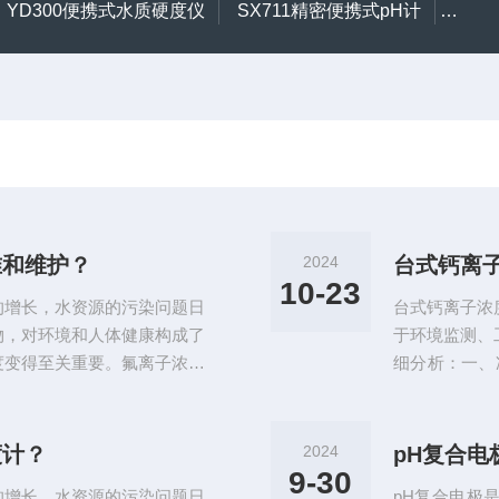
YD300便携式水质硬度仪
SX711精密便携式pH计
CL2
准和维护？
2024
台式钙离
10-23
的增长，水资源的污染问题日
台式钙离子浓
物，对环境和人体健康构成了
于环境监测、
度变得至关重要。氟离子浓度
细分析：一、
的仪器，其在环境保护、工业
完好无损，确
离子浓度计是一种电化学分析
剂准备：根据
这种电极对氟离子具有高度选
准溶液、钙电
度计？
2024
pH复合
一个电位差，这个电位差与氟
样品（如牛奶
9-30
的增长，水资源的污染问题日
pH复合电极