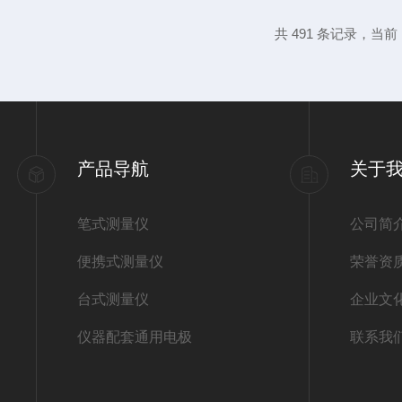
板。可以使用温和的清洁剂来帮助去除污渍。
共 491 条记录，当前 1
将搅拌子从搅拌板上取下，根据需要单独清
据仪器材质和污渍程度选择合适的...
产品导航
关于
笔式测量仪
公司简
便携式测量仪
荣誉资
台式测量仪
企业文
仪器配套通用电极
联系我