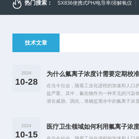
热门搜索：
SX836便携式PH/电导率/溶解氧仪
技术文章
2024
为什么氟离子浓度计需要定期校
10-28
在当今社会，随着工业化进程的加速和人口
益严重。其中，氟化物作为一种常见的污染
潜在威胁。因此，准确监测水中的氟离子浓
计作为一种专门用于测量水样中氟离子含量
生产、医疗卫生等领域发挥着重要作用。氟
仪器，它基于离子选择性电极的原理工作。
2024
医疗卫生领域如何利用氟离子浓
择性，当氟离子与电极表面接触时，会产生
10-15
在当今社会，随着工业化进程的加速和人口